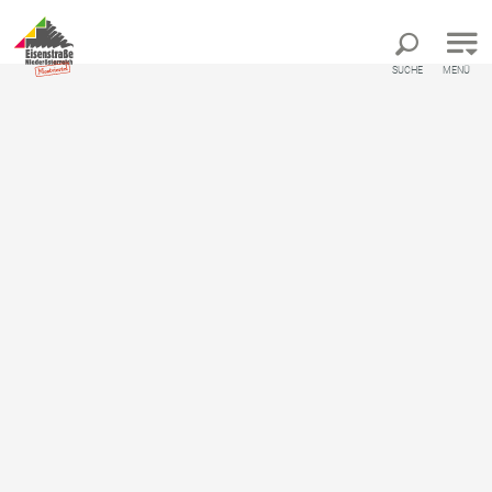
Direkt zur Hauptnavigation
Direkt zur Volltextsuche
Direkt zum Inhalt
SUCHE
MENÜ
Startseite
Gasthof-Konditorei Ettel
Gasthof-Konditorei Ettel
Gastronomie