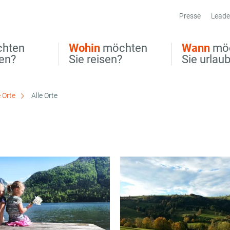
Presse
Leade
hten
Wohin
möchten
Wann
mö
ben?
Sie reisen?
Sie urlau
 Orte
Alle Orte