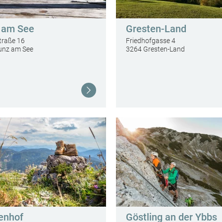
 am See
Gresten-Land
raße 16
Friedhofgasse 4
unz am See
3264 Gresten-Land
Weiterlesen
enhof
Göstling an der Ybbs