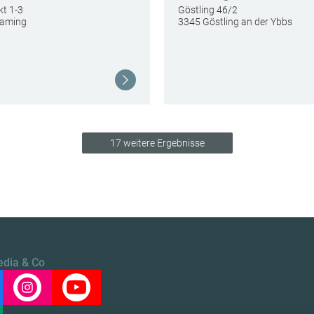
kt 1-3
Göstling 46/2
aming
3345 Göstling an der Ybbs
Weiterlesen
17 weitere Ergebnisse
edia & Co