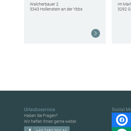
Walcherbauer 2
Im Mar
3343 Hollenstein an der Ybbs
3292 G
Weiterlesen
Urlaubsservice
Social M
Haben Sie Fragen?
Wir helfen Ihnen gerne weiter.
+43 7482 204 44