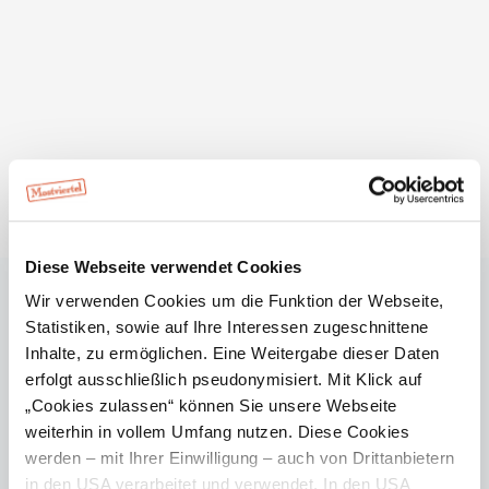
Ausgewählte Wandertouren in der Tourismusregion
Ybbstaler Alpen entführen Sie in das alpine
Mostviertel. Von Rundwandertouren, gemütlichen
Wanderungen bis hin zu anspruchsvollen Alpintouren
bieten die Ybbstaler Alpen vielfältige
Diese Webseite verwendet Cookies
Wandererlebnisse. Sie werden begeistert sein.
Wir verwenden Cookies um die Funktion der Webseite,
Die unberührte Naturlandschaft beeindruckt durch
Statistiken, sowie auf Ihre Interessen zugeschnittene
mystische Klammen, Schluchten und Höhlen aber
Inhalte, zu ermöglichen. Eine Weitergabe dieser Daten
auch sanfte Almen und Hochplateaus.
erfolgt ausschließlich pseudonymisiert. Mit Klick auf
mehr anzeigen
„Cookies zulassen“ können Sie unsere Webseite
Jetzt bestellen
weiterhin in vollem Umfang nutzen. Diese Cookies
werden – mit Ihrer Einwilligung – auch von Drittanbietern
in den USA verarbeitet und verwendet. In den USA
Zurück zur Prospektübersicht