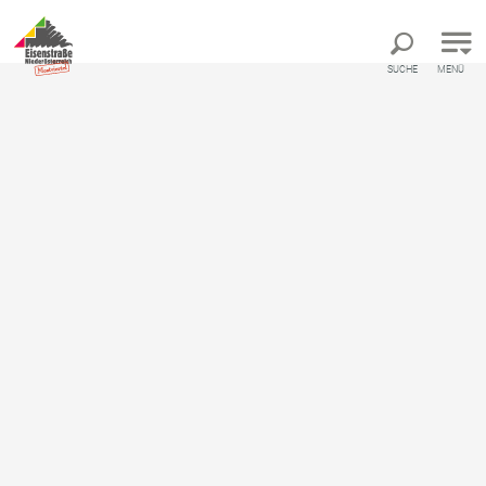
Direkt zur Hauptnavigation
Direkt zur Volltextsuche
Direkt zum Inhalt
SUCHE
MENÜ
Startseite
Biobauernhof Lacken
Biobauernhof Lacken
Bauernhof
Online Buchen
Ausstattung
Standort & Anreise
Anfrage übermitteln