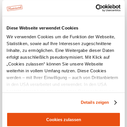
Service
Essen
Halbpension möglich, Haustiere nicht erlaubt,
4.8 / 5
Abholung vom nächsten Bahnhof, Parkplatz
Diese Webseite verwendet Cookies
mehr anzeigen
Wir verwenden Cookies um die Funktion der Webseite,
Statistiken, sowie auf Ihre Interessen zugeschnittene
Inhalte, zu ermöglichen. Eine Weitergabe dieser Daten
erfolgt ausschließlich pseudonymisiert. Mit Klick auf
„Cookies zulassen“ können Sie unsere Webseite
weiterhin in vollem Umfang nutzen. Diese Cookies
werden – mit Ihrer Einwilligung – auch von Drittanbietern
in den USA verarbeitet und verwendet. In den USA
Standort & Anreise
besteht derzeit kein angemessenes Datenschutzniveau,
und es ist nicht ausgeschlossen, dass staatliche
Details zeigen
Sicherheitsbehörden entsprechende Anordnungen
Kontakt
gegenüber den Drittanbietern (Google und Meta
Öffentliche Anreise
Platforms, Inc.) treffen, um Zugriff zu Daten zu Kontroll-
Cookies zulassen
und Überwachungszwecken zu erhalten. Dagegen gibt es