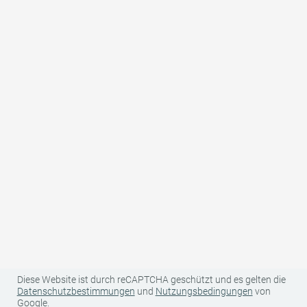
Land
Ihre Kontaktdaten (Name, Anschrift, E-Mail und Telefonnummer)
sowie Ihre reisespezifischen Daten (Anreise-/Abreisedatum,
Anzahl Personen, Anzahl Kinder und Alter der Kinder) werden für
den Zweck und die Dauer der Bearbeitung Ihrer unverbindlichen
Anfrage bei uns gespeichert und von uns an den betreffenden
Gastgeber/Anbieter zur Angebotserstellung weitergegeben.
Darüber hinaus werden Ihre Daten von uns nicht an Dritte
weitergegeben. Weitere Informationen zu Ihren Rechten als
Betroffener sowie zu uns als für die Datenverarbeitung
Verantwortlichen finden Sie in unserer Datenschutzerklärung.
Weitere Informationen zur Datenverarbeitung und Ihren Rechten
als betroffene Person finden Sie
hier
.
Diese Website ist durch reCAPTCHA geschützt und es gelten die
Datenschutzbestimmungen
und
Nutzungsbedingungen
von
Google.