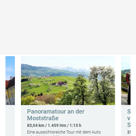
Weitere Touren in der Umgebung des
Startpunkts
Panoramatour an der
So
Moststraße
vo
So
85,04 km / 1.459 Hm / 1:15 h
Eine aussichtsreiche Tour mit dem Auto
25,5