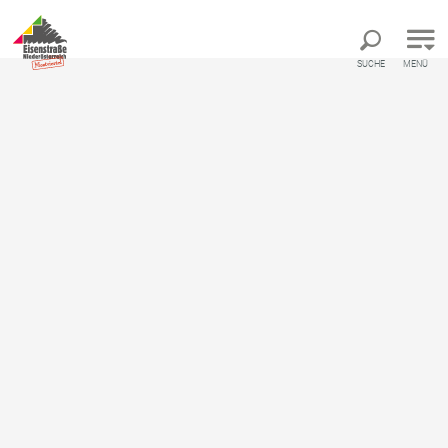
Direkt zur Hauptnavigation
Direkt zur Volltextsuche
Direkt zum Inhalt
SUCHE
MENÜ
OÖ Mariazellerweg: D: 3.
Etappe: Haag -
Seitenstetten - Sonntagberg
Pilgerweg von Haag - Salaberg bis Sonntagberg