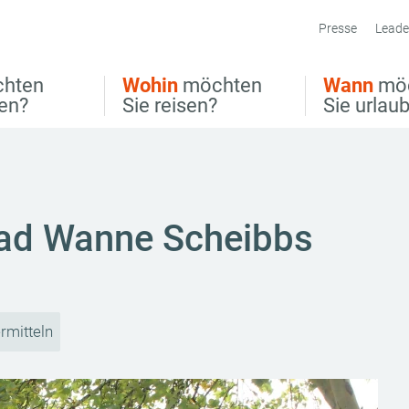
Presse
Leade
hten
Wohin
möchten
Wann
mö
ben?
Sie reisen?
Sie urlau
rbad Wanne Scheibbs
rmitteln