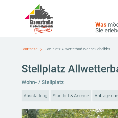
Direkt zur Hauptnavigation
Direkt zur Volltextsuche
Direkt zum Inhalt
Was
möc
Sie erle
Startseite
Stellplatz Allwetterbad Wanne Scheibbs
Stellplatz Allwette
Wohn- / Stellplatz
Ausstattung
Standort & Anreise
Anfrage übe