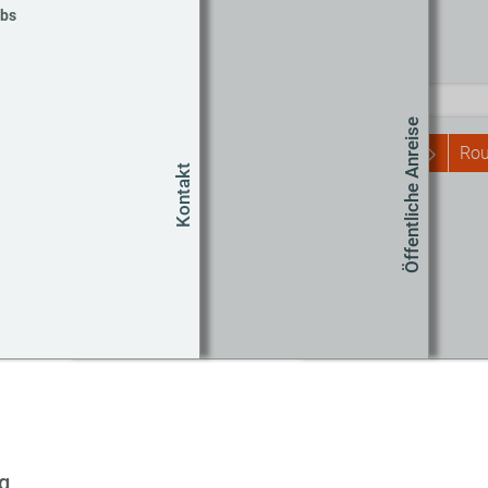
bbs
Routenplaner
Start
Öffentliche Anreise
Rou
Kontakt
Um
Co
g