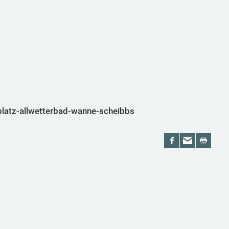
platz-allwetterbad-wanne-scheibbs
t