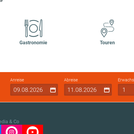
Gastronomie
Touren
Anreise
Abreise
Erwachs
edia & Co