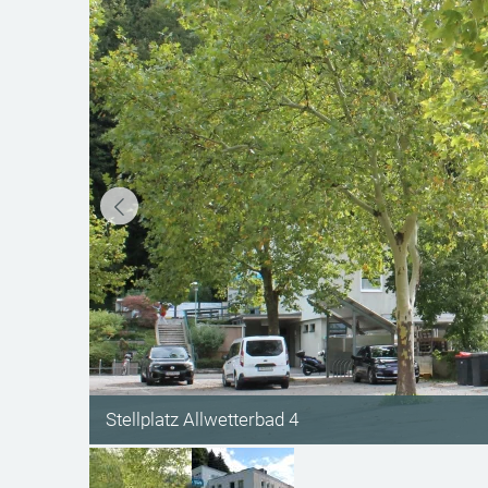
Stellplatz Allwetterbad 4
Allwetterbad Wanne Scheibbs