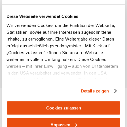
Schienen der ehemaligen Schmalspurbahn durch das
Kleine Erlauftal und Kanonenkugeln aus der
Diese Webseite verwendet Cookies
Kanonenfabrik in Gußwerk wurden verwendet, um
markante Zeitpunkte im Jahresablauf anzuzeigen:
Wir verwenden Cookies um die Funktion der Webseite,
Sommersonnenwende, Tag- und Nachtgleiche,
Statistiken, sowie auf Ihre Interessen zugeschnittene
Wintersonnenwende.
Inhalte, zu ermöglichen. Eine Weitergabe dieser Daten
erfolgt ausschließlich pseudonymisiert. Mit Klick auf
„Cookies zulassen“ können Sie unsere Webseite
weiterhin in vollem Umfang nutzen. Diese Cookies
werden – mit Ihrer Einwilligung – auch von Drittanbietern
in den USA verarbeitet und verwendet. In den USA
besteht derzeit kein angemessenes Datenschutzniveau,
und es ist nicht ausgeschlossen, dass staatliche
Details zeigen
Sicherheitsbehörden entsprechende Anordnungen
Standort & Anreise
gegenüber den Drittanbietern (Google und Meta
Platforms, Inc.) treffen, um Zugriff zu Daten zu Kontroll-
Cookies zulassen
Kontakt
und Überwachungszwecken zu erhalten. Dagegen gibt es
keine wirksamen Rechtsbehelfe und
Öffentliche Anreise
Anpassen