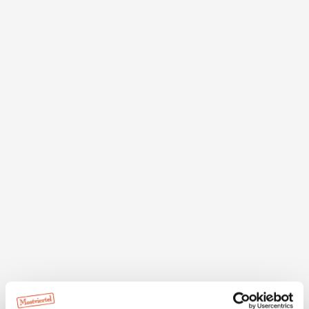
Beschreibung
Der Kreis besteht aus 24 Hochstammbäumen
(abwechselnd Apfel und Birne). Diese Zahl soll die
Stunden des Tages symbolisieren. Dazwischen wurden
schnellwüchsigere Baumarten wie Zwetschke oder
Mispel gesetzt. Der Durchmesser des Baumkreises
beträgt 80 Meter, jener des außen verlaufenden
Strauckkreises 100 Meter.
Das Zentrum bildet ein 6,5 Meter hoher Obelisk aus
Granit mit Sonnenuhren.