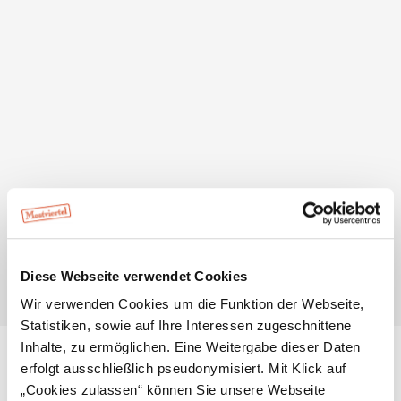
beschrieben.
Standorte sind der Mostheurige „Wagenöd“ in
Sonntagberg, die „RUNDumSCHAU“ in der Rotte Doppel,
die Hofzufahrt Schindlegg in St. Leonhard am Wald, die
Gschnaidter Höhe in Windhag, der Hubberg in Ybbsitz
sowie der Hof Fornach in Randegg, direkt an der
Höhenstraße zwischen St. Leonhard am Wald und dem
Panoramastüberl.
Diese Webseite verwendet Cookies
Wir verwenden Cookies um die Funktion der Webseite,
Statistiken, sowie auf Ihre Interessen zugeschnittene
Standort & Anreise
Inhalte, zu ermöglichen. Eine Weitergabe dieser Daten
erfolgt ausschließlich pseudonymisiert. Mit Klick auf
„Cookies zulassen“ können Sie unsere Webseite
Kontakt