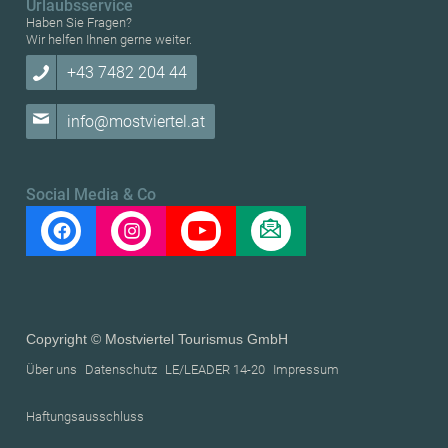
Urlaubsservice
unserer
Datenschutzerklärung
.
Haben Sie Fragen?
Wir helfen Ihnen gerne weiter.
+43 7482 204 44
info@mostviertel.at
Social Media & Co
Copyright © Mostviertel Tourismus GmbH
Über uns
Datenschutz
LE/LEADER 14-20
Impressum
Haftungsausschluss