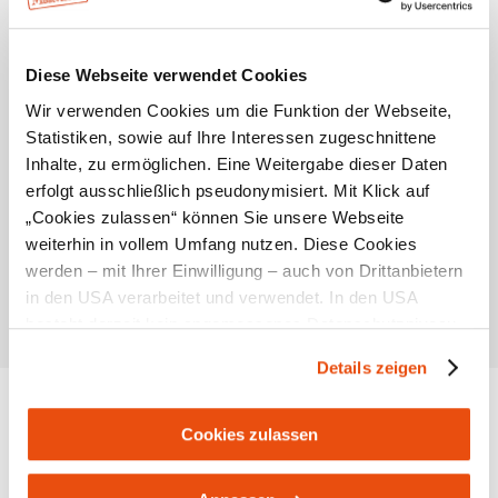
Wissenswertes
Diese Webseite verwendet Cookies
Empfohlener Zeitraum
Wir verwenden Cookies um die Funktion der Webseite,
Statistiken, sowie auf Ihre Interessen zugeschnittene
J
F
M
A
M
J
J
A
S
O
N
D
Inhalte, zu ermöglichen. Eine Weitergabe dieser Daten
erfolgt ausschließlich pseudonymisiert. Mit Klick auf
„Cookies zulassen“ können Sie unsere Webseite
Lage
weiterhin in vollem Umfang nutzen. Diese Cookies
mit öffentlichen Verkehrsmitteln erreichbar
werden – mit Ihrer Einwilligung – auch von Drittanbietern
in den USA verarbeitet und verwendet. In den USA
besteht derzeit kein angemessenes Datenschutzniveau,
und es ist nicht ausgeschlossen, dass staatliche
Details zeigen
Sicherheitsbehörden entsprechende Anordnungen
Standort & Anreise
gegenüber den Drittanbietern (Google und Meta
Platforms, Inc.) treffen, um Zugriff zu Daten zu Kontroll-
Cookies zulassen
Kontakt
und Überwachungszwecken zu erhalten. Dagegen gibt es
keine wirksamen Rechtsbehelfe und