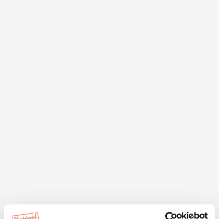
Beschreibung
Tribünenartig gestaltet, ist die Scheibbser Stadtmole in
der Innenstadt vorwiegend gemütliche Zone zum
Verweilen nahe am Wasser, aber auch Anlegestelle für
Raftingfahrten auf der Erlauf und Schauplatz für
Veranstaltungen.
Auf der gegenüberliegenden Flussseite laden Kneipp-
und Badebereiche, eine Leseinsel und gemütliche
Liegemöbel ebenfalls zum Chillen am Wasser ein.