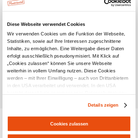
Verwaltung der Höheren Bundeslehr- und
Forschungsanstalt Francisco Josephinum, gleichzeitig
dient es als beliebtes Kultur- und
Diese Webseite verwendet Cookies
Veranstaltungszentrum der Region.
Wir verwenden Cookies um die Funktion der Webseite,
Unser Gärtner erteilt gerne im Rahmen einer Führung
Statistiken, sowie auf Ihre Interessen zugeschnittene
nähere Auskünfte zum Schlossgarten. Eine
Inhalte, zu ermöglichen. Eine Weitergabe dieser Daten
Voranmeldung in der Direktion ist notwendig.
erfolgt ausschließlich pseudonymisiert. Mit Klick auf
„Cookies zulassen“ können Sie unsere Webseite
weiterhin in vollem Umfang nutzen. Diese Cookies
werden – mit Ihrer Einwilligung – auch von Drittanbietern
in den USA verarbeitet und verwendet. In den USA
besteht derzeit kein angemessenes Datenschutzniveau,
und es ist nicht ausgeschlossen, dass staatliche
Details zeigen
Sicherheitsbehörden entsprechende Anordnungen
Standort & Anreise
gegenüber den Drittanbietern (Google und Meta
Platforms, Inc.) treffen, um Zugriff zu Daten zu Kontroll-
Cookies zulassen
und Überwachungszwecken zu erhalten. Dagegen gibt es
Kontakt
keine wirksamen Rechtsbehelfe und