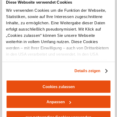
Waldlehrpfad mit Spielplatz zum Familienspaziergang.
Diese Webseite verwendet Cookies
Weiters werden die Gäste mit Pilgerinformation,
Wir verwenden Cookies um die Funktion der Webseite,
Führungsangeboten, einem Nostalgie-Shop mit schönen
Statistiken, sowie auf Ihre Interessen zugeschnittene
Andenken sowie einem Café willkommen geheißen.
Inhalte, zu ermöglichen. Eine Weitergabe dieser Daten
erfolgt ausschließlich pseudonymisiert. Mit Klick auf
„Cookies zulassen“ können Sie unsere Webseite
weiterhin in vollem Umfang nutzen. Diese Cookies
werden – mit Ihrer Einwilligung – auch von Drittanbietern
Wissenswertes
in den USA verarbeitet und verwendet. In den USA
besteht derzeit kein angemessenes Datenschutzniveau,
Empfohlener Zeitraum
und es ist nicht ausgeschlossen, dass staatliche
Details zeigen
Sicherheitsbehörden entsprechende Anordnungen
J
F
M
A
M
J
J
A
S
O
N
D
gegenüber den Drittanbietern (Google und Meta
Platforms, Inc.) treffen, um Zugriff zu Daten zu Kontroll-
Cookies zulassen
und Überwachungszwecken zu erhalten. Dagegen gibt es
keine wirksamen Rechtsbehelfe und
Anpassen
Rechtsschutzmöglichkeiten. Zudem werden von den
USA keine geeigneten Garantien für den Schutz
Ausstattungen
personenbezogener Daten gewährt. Wir leiten nur Ihre IP-