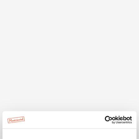
Die heutige Basilika minor mit ihren markanten beiden
Türmen geht auf die weltberühmten Barock-Baumeister
Jakob Prandtauer und Josef Mungenast zurück. Dank
ihrer langen Geschichte, der außergewöhnlichen Lage
und einer ganz speziellen Atmosphäre zählt die Kirche
zu den wichtigsten Wallfahrts- und Pilgerzielen von
ganz Mitteleuropa.
Besucher:innen finden historische Sehenswürdigkeiten
wie alte Fresken von Daniel Gran oder den sagenhaften
Türkenbrunnen vor. Hinter dem Hochaltar der barocken
Basilika liegt das Museum Schatzkammer Sonntagberg
verborgen: Die von außen zugängliche Ausstellung zeigt
eine bunte Sammlung an Votivgaben von
Pilger:innen ebenso wie wertvolle Priestergewänder oder
Mirakelbücher.
Der Panoramahöhenweg am Sonntagberg wiederum
lädt zur Wanderung mit Aussicht ein – und der