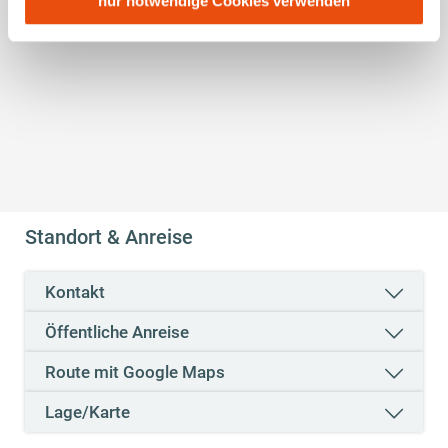
nur notwendige Cookies verwenden
Führungen
Adresse (in gekürzter Form, sodass keine eindeutige
Shop
Zuordnung möglich ist) sowie technische Informationen
wie Browser, Internetanbieter, Endgerät und
Eignungen
Bildschirmauflösung an Google bzw. Meta weiter. Weitere
Details betreffend Cookies und einer möglichen späteren
schlechtwettergeeignet
Deaktivierung finden Sie in
unserer
Datenschutzerklärung
.
Standort & Anreise
Kontakt
Öffentliche Anreise
Route mit Google Maps
Lage/Karte