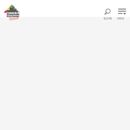
Direkt zur Hauptnavigation
Direkt zur Volltextsuche
Direkt zum Inhalt
SUCHE
MENÜ
Panoramahöhenweg
Aussichtsplätze am Panoramahöhenweg
Aussichtsplätze am
Panoramahöhenweg
Einige der schönsten Aussichtsplätze des
Mostviertels befinden sich am
Panoramahöhenweg.