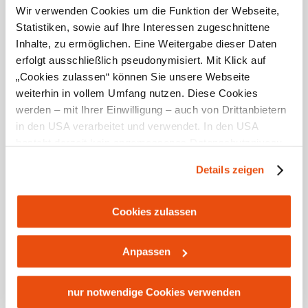
Wir verwenden Cookies um die Funktion der Webseite,
Statistiken, sowie auf Ihre Interessen zugeschnittene
Inhalte, zu ermöglichen. Eine Weitergabe dieser Daten
erfolgt ausschließlich pseudonymisiert. Mit Klick auf
„Cookies zulassen“ können Sie unsere Webseite
weiterhin in vollem Umfang nutzen. Diese Cookies
werden – mit Ihrer Einwilligung – auch von Drittanbietern
in den USA verarbeitet und verwendet. In den USA
Die schönsten
besteht derzeit kein angemessenes Datenschutzniveau,
Picknickplätze am
und es ist nicht ausgeschlossen, dass staatliche
Details zeigen
Panoramahöhenweg
Sicherheitsbehörden entsprechende Anordnungen
gegenüber den Drittanbietern (Google und Meta
Platforms, Inc.) treffen, um Zugriff zu Daten zu Kontroll-
Cookies zulassen
Ergebnisse auf Karte zeigen
und Überwachungszwecken zu erhalten. Dagegen gibt es
keine wirksamen Rechtsbehelfe und
Anpassen
Rechtsschutzmöglichkeiten. Zudem werden von den
USA keine geeigneten Garantien für den Schutz
personenbezogener Daten gewährt. Wir leiten nur Ihre IP-
nur notwendige Cookies verwenden
Adresse (in gekürzter Form, sodass keine eindeutige