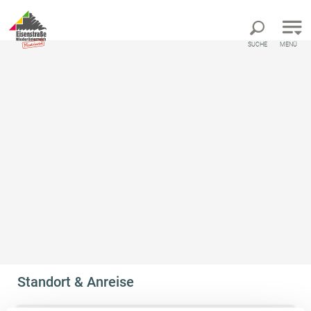
Direkt zur Hauptnavigation
Direkt zur Volltextsuche
Direkt zum Inhalt
SUCHE
MENÜ
Startseite
Ärztin - Dr. Barbara Lindner
Ärztin - Dr. Barbara Lindner
Arzt
Standort & Anreise