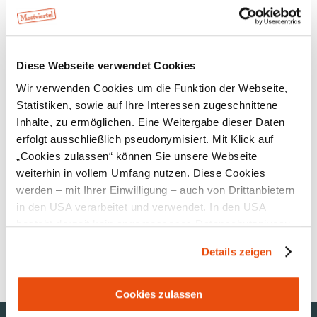
Kontakt
Öffentliche Anreise
Route mit Google Maps
Diese Webseite verwendet Cookies
Wir verwenden Cookies um die Funktion der Webseite,
Lage/Karte
Statistiken, sowie auf Ihre Interessen zugeschnittene
Inhalte, zu ermöglichen. Eine Weitergabe dieser Daten
erfolgt ausschließlich pseudonymisiert. Mit Klick auf
„Cookies zulassen“ können Sie unsere Webseite
weiterhin in vollem Umfang nutzen. Diese Cookies
Empfehlungen und Tipps in der Umgebung
werden – mit Ihrer Einwilligung – auch von Drittanbietern
in den USA verarbeitet und verwendet. In den USA
besteht derzeit kein angemessenes Datenschutzniveau,
Unterkünfte
Ausflugsziele
Gastronomie
Touren
und es ist nicht ausgeschlossen, dass staatliche
Details zeigen
Sicherheitsbehörden entsprechende Anordnungen
gegenüber den Drittanbietern (Google und Meta
Platforms, Inc.) treffen, um Zugriff zu Daten zu Kontroll-
Cookies zulassen
und Überwachungszwecken zu erhalten. Dagegen gibt es