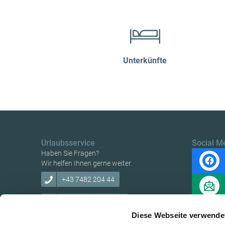
Unterkünfte
Urlaubsservice
Social M
Haben Sie Fragen?
Wir helfen Ihnen gerne weiter.
+43 7482 204 44
info@mostviertel.at
Diese Webseite verwende