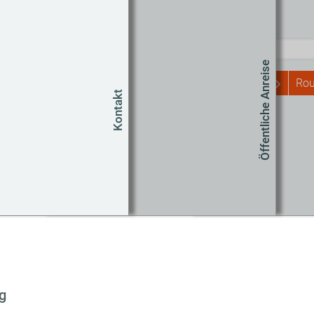
Routenplaner
Start
Öffentliche Anreise
Rou
Kontakt
Um
Co
g