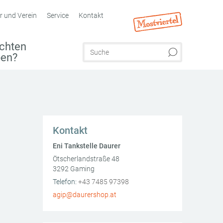
r und Verein
Service
Kontakt
chten
ben?
Kontakt
Eni Tankstelle Daurer
Ötscherlandstraße 48
3292
Gaming
AT
Telefon:
+43 7485 97398
agip@daurershop.at