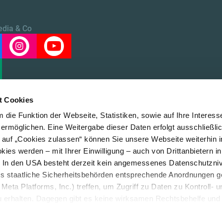
edia & Co
t Cookies
die Funktion der Webseite, Statistiken, sowie auf Ihre Interess
 ermöglichen. Eine Weitergabe dieser Daten erfolgt ausschließli
k auf „Cookies zulassen“ können Sie unsere Webseite weiterhin i
Über uns
Datensc
ies werden – mit Ihrer Einwilligung – auch von Drittanbietern i
. In den USA besteht derzeit kein angemessenes Datenschutzniv
ss staatliche Sicherheitsbehörden entsprechende Anordnungen 
Meta Platforms, Inc.) treffen, um Zugriff zu Daten zu Kontroll- u
rhalten. Dagegen gibt es keine wirksamen Rechtsbehelfe und
n. Zudem werden von den USA keine geeigneten Garantien für 