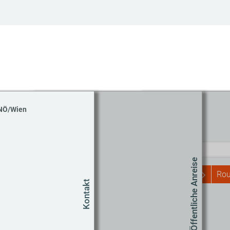
 NÖ/Wien
Routenplaner
Start
Öffentliche Anreise
Rou
Kontakt
Um