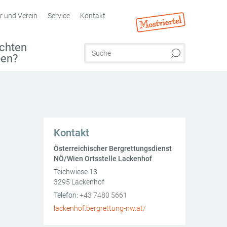
r und Verein
Service
Kontakt
chten
ben?
Kontakt
Österreichischer Bergrettungsdienst
NÖ/Wien Ortsstelle Lackenhof
Teichwiese 13
3295
Lackenhof
AT
Telefon:
+43 7480 5661
lackenhof.bergrettung-nw.at/