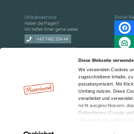
Urlaubsservice
Social M
Haben Sie Fragen?
Wir helfen Ihnen gerne weiter.
+43 7482 204 44
info@mostviertel.at
Diese Webseite verwende
Wir verwenden Cookies um 
zugeschnittene Inhalte, zu
pseudonymisiert. Mit Klic
Copyright © Mostviertel Tourismus GmbH
Umfang nutzen. Diese Cook
verarbeitet und verwendet
nicht ausgeschlossen, da
Drittanbietern (Google und 
Überwachungszwecken zu e
Rechtsschutzmöglichkeite