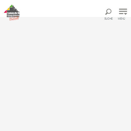
Direkt zur Hauptnavigation
Direkt zur Volltextsuche
Direkt zum Inhalt
SUCHE
MENÜ
Startseite
hannah Dorfladen
hannah Dorfladen
Regionalladen