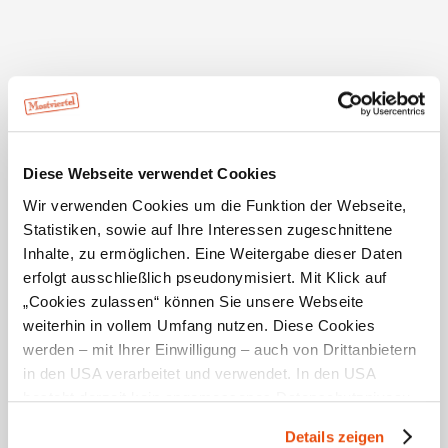
Allerlei von nebenan
hannah hat das Beste der Region und das Beste der
Saison. Ob nun Obst vom Obstbaum von der
Obstbaumwiese oder Kuhmilch von der Milchkuh von
der Milchkuhweide. Ob Saft, ob Most, ob Fleisch, ob
Fisch – alles hier kommt von ganz nah.
Diese Webseite verwendet Cookies
Wir verwenden Cookies um die Funktion der Webseite,
Statistiken, sowie auf Ihre Interessen zugeschnittene
Öffnungszeiten
Inhalte, zu ermöglichen. Eine Weitergabe dieser Daten
erfolgt ausschließlich pseudonymisiert. Mit Klick auf
1.1.2026-31.12.2026
Mo
07:00 - 21:00 Uhr
„Cookies zulassen“ können Sie unsere Webseite
Di
07:00 - 21:00 Uhr
Mi
07:00 - 21:00 Uhr
weiterhin in vollem Umfang nutzen. Diese Cookies
Do
07:00 - 21:00 Uhr
werden – mit Ihrer Einwilligung – auch von Drittanbietern
Fr
07:00 - 21:00 Uhr
Sa
07:00 - 21:00 Uhr
in den USA verarbeitet und verwendet. In den USA
So
07:00 - 21:00 Uhr
Ftg.
07:00 - 21:00 Uhr
besteht derzeit kein angemessenes Datenschutzniveau,
und es ist nicht ausgeschlossen, dass staatliche
Details zeigen
Sicherheitsbehörden entsprechende Anordnungen