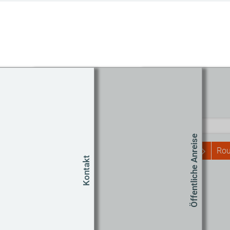
Routenplaner
Start
Öffentliche Anreise
Rou
Kontakt
Um
Co