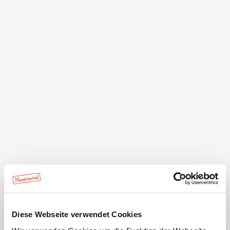
Beschreibung
Seit nun schon über 100 Jahren besteht das
Krankenhaus und ist bekannt für seine hervorragenden
medizinischen Leistungen, für seine patientenorientierte
und professionelle Pflege sowie für seine
ausgezeichnete Versorgung und Ausstattung. Die
Schwerpunkte des Hauses umfassen neben den
Abteilungen für Chirurgie, Innere Medizin,
Frauenheilkunde und Geburtshilfe den
Fachschwerpunkt für Orthopädie, die Palliative Care und
Onkologie-Einheit. Das Landesklinikum Scheibbs ist ein
Lehrkrankenhaus der Medizinischen Universität Wien.
Diese Webseite verwendet Cookies