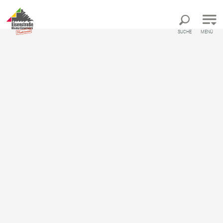
Direkt zur Hauptnavigation
Direkt zur Volltextsuche
Direkt zum Inhalt
SUCHE
MENÜ
Startseite
Landesklinikum Mostviertel Scheibbs
Landesklinikum Mostviertel
Scheibbs
Krankenhaus