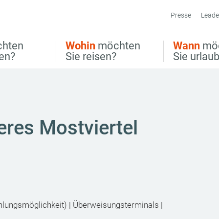
Presse
Leade
hten
Wohin
möchten
Wann
mö
ben?
Sie reisen?
Sie urlau
eres Mostviertel
hlungsmöglichkeit) | Überweisungsterminals |