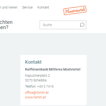
r und Verein
Service
Kontakt
chten
ben?
Kontakt
Raiffeisenbank Mittleres Mostviertel
Kapuzinerplatz 2
3270
Scheibbs
AT
Telefon:
+43 5 7416
office@rbmm.at
www.rbmm.at