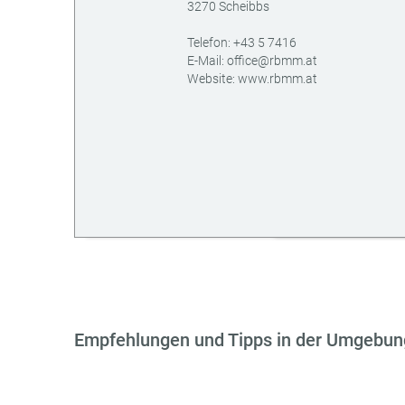
3270
Scheibbs
AT
Telefon:
+43 5 7416
E-Mail:
office@rbmm.at
Website:
www.rbmm.at
Empfehlungen und Tipps in der Umgebun