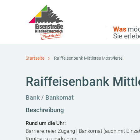
Direkt zur Hauptnavigation
Direkt zur Volltextsuche
Direkt zum Inhalt
Was
möc
Sie erle
Startseite
Raiffeisenbank Mittleres Mostviertel
Raiffeisenbank Mittl
Bank / Bankomat
Beschreibung
Rund um die Uhr:
Barrierefreier Zugang | Bankomat (auch mit Einza
Kontoauszugsdrucker