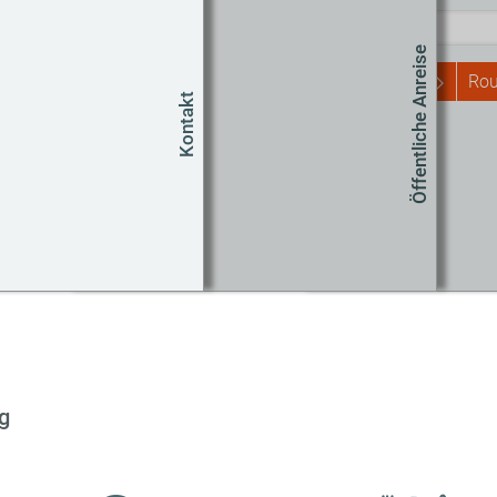
Öffentliche Anreise
Rou
Kontakt
Um
Co
g