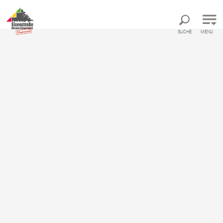
Direkt zur Hauptnavigation
Direkt zur Volltextsuche
Direkt zum Inhalt
SUCHE
MENÜ
Startseite
Skiverleih in Lackenhof: Intersport
Skiverleih in Lackenhof:
Intersport
Geschäft, Langlauf-Skiverleih, Skiverleih