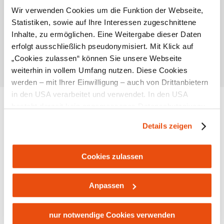
Empfohlener Zeitraum
Wir verwenden Cookies um die Funktion der Webseite,
Statistiken, sowie auf Ihre Interessen zugeschnittene
J
F
M
A
M
J
J
A
S
O
N
D
Inhalte, zu ermöglichen. Eine Weitergabe dieser Daten
erfolgt ausschließlich pseudonymisiert. Mit Klick auf
„Cookies zulassen“ können Sie unsere Webseite
weiterhin in vollem Umfang nutzen. Diese Cookies
werden – mit Ihrer Einwilligung – auch von Drittanbietern
in den USA verarbeitet und verwendet. In den USA
Standort & Anreise
besteht derzeit kein angemessenes Datenschutzniveau,
und es ist nicht ausgeschlossen, dass staatliche
Details zeigen
Kontakt
Sicherheitsbehörden entsprechende Anordnungen
gegenüber den Drittanbietern (Google und Meta
Öffentliche Anreise
Platforms, Inc.) treffen, um Zugriff zu Daten zu Kontroll-
Cookies zulassen
Route mit Google Maps
und Überwachungszwecken zu erhalten. Dagegen gibt es
keine wirksamen Rechtsbehelfe und
Anpassen
Lage/Karte
Rechtsschutzmöglichkeiten. Zudem werden von den
USA keine geeigneten Garantien für den Schutz
personenbezogener Daten gewährt. Wir leiten nur Ihre IP-
nur notwendige Cookies verwenden