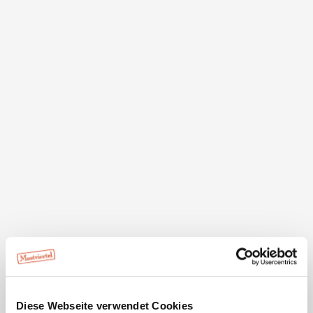
Beschreibung
Der Skiverleih Intersport bietet ein breites Sortiment an
Ski, Snowboards, Skischuhen sowie Fun-Geräten. Von
Montag bis Sonntag 8:30 bis 17 Uhr können alle
Wintersportbegeistern hochqualitatives Equipment
ausleihen oder ein Service bei der eigenen Ausrüstung
vornehmen lassen.
Wissenswertes
Diese Webseite verwendet Cookies