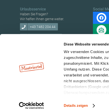
Urlaubsservice
Social M
Haben Sie Fragen?
Wir helfen Ihnen gerne weiter.
+43 7482 204 44
info@mostviertel.at
Diese Webseite verwende
Wir verwenden Cookies um 
zugeschnittene Inhalte, zu
pseudonymisiert. Mit Klic
Copyright © Mostviertel Tourismus GmbH
Umfang nutzen. Diese Cook
verarbeitet und verwendet
nicht ausgeschlossen, da
Drittanbietern (Google und 
Überwachungszwecken zu e
Rechtsschutzmöglichkeite
personenbezogener Daten g
Details zeigen