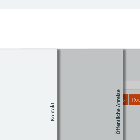
Routenplaner
Start
Öffentliche Anreise
Rou
Kontakt
Um
Co