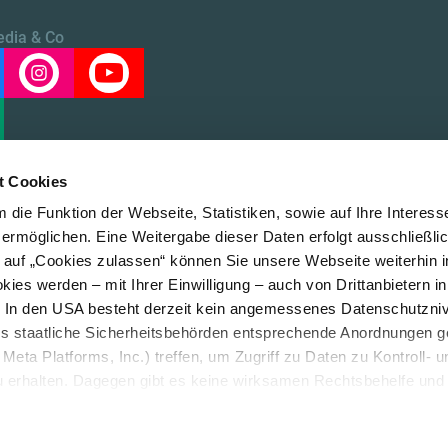
edia & Co
t Cookies
die Funktion der Webseite, Statistiken, sowie auf Ihre Interess
 ermöglichen. Eine Weitergabe dieser Daten erfolgt ausschließli
k auf „Cookies zulassen“ können Sie unsere Webseite weiterhin i
Über uns
Datensc
ies werden – mit Ihrer Einwilligung – auch von Drittanbietern i
. In den USA besteht derzeit kein angemessenes Datenschutzniv
ss staatliche Sicherheitsbehörden entsprechende Anordnungen 
Meta Platforms, Inc.) treffen, um Zugriff zu Daten zu Kontroll- u
rhalten. Dagegen gibt es keine wirksamen Rechtsbehelfe und
n. Zudem werden von den USA keine geeigneten Garantien für 
ewährt. Wir leiten nur Ihre IP-Adresse (in gekürzter Form, sod