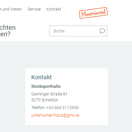
r und Verein
Service
Kontakt
chten
ben?
Kontakt
Stocksporthalle
Gaminger Straße 81
3270
Scheibbs
AT
Telefon:
+43 664 5112658
unterhumer.franz@gmx.at