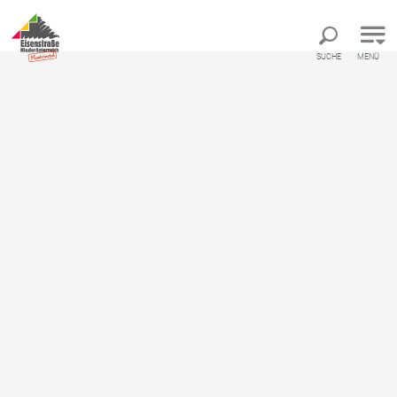
Direkt zur Hauptnavigation
Direkt zur Volltextsuche
Direkt zum Inhalt
SUCHE
MENÜ
Startseite
Tourismusinfo Hollenstein
Tourismusinfo Hollenstein
Tourismusinformation
Beschreibung
Eingebettet zwischen Gamsstein (1774 m), Voralpe
(1770 m) und Königsberg (1452 m) liegt Hollenstein an
der Ybbs, der Hauptort des Naturparks NÖ Eisenwurzen.