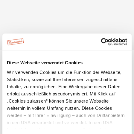
Öffnungszeiten
Montag bis Freitag von 8-12 Uhr
Standort & Anreise
Diese Webseite verwendet Cookies
Wir verwenden Cookies um die Funktion der Webseite,
Kontakt
Statistiken, sowie auf Ihre Interessen zugeschnittene
Öffentliche Anreise
Inhalte, zu ermöglichen. Eine Weitergabe dieser Daten
erfolgt ausschließlich pseudonymisiert. Mit Klick auf
Route mit Google Maps
„Cookies zulassen“ können Sie unsere Webseite
weiterhin in vollem Umfang nutzen. Diese Cookies
Lage/Karte
werden – mit Ihrer Einwilligung – auch von Drittanbietern
in den USA verarbeitet und verwendet. In den USA
besteht derzeit kein angemessenes Datenschutzniveau,