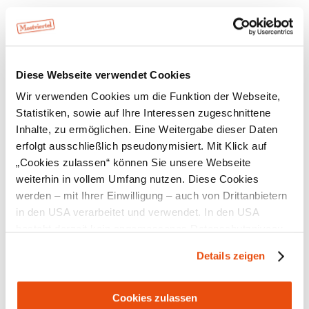
Kontakt
Öffentliche Anreise
Diese Webseite verwendet Cookies
Route mit Google Maps
Wir verwenden Cookies um die Funktion der Webseite,
Lage/Karte
Statistiken, sowie auf Ihre Interessen zugeschnittene
Inhalte, zu ermöglichen. Eine Weitergabe dieser Daten
erfolgt ausschließlich pseudonymisiert. Mit Klick auf
„Cookies zulassen“ können Sie unsere Webseite
weiterhin in vollem Umfang nutzen. Diese Cookies
Empfehlungen und Tipps in der Umgebung
werden – mit Ihrer Einwilligung – auch von Drittanbietern
in den USA verarbeitet und verwendet. In den USA
besteht derzeit kein angemessenes Datenschutzniveau,
und es ist nicht ausgeschlossen, dass staatliche
Unterkünfte
Ausflugsziele
Gastronomie
Touren
Details zeigen
Sicherheitsbehörden entsprechende Anordnungen
gegenüber den Drittanbietern (Google und Meta
Platforms, Inc.) treffen, um Zugriff zu Daten zu Kontroll-
Cookies zulassen