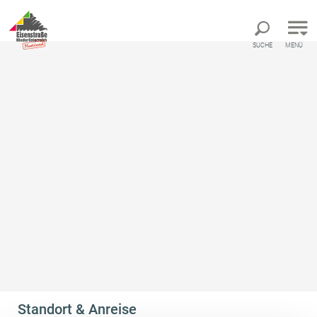
Direkt zur Hauptnavigation
Direkt zur Volltextsuche
Direkt zum Inhalt
SUCHE
MENÜ
Startseite
DDr. Birkan Chahin (Zahnarzt)
DDr. Birkan Chahin
(Zahnarzt)
Arzt
Standort & Anreise