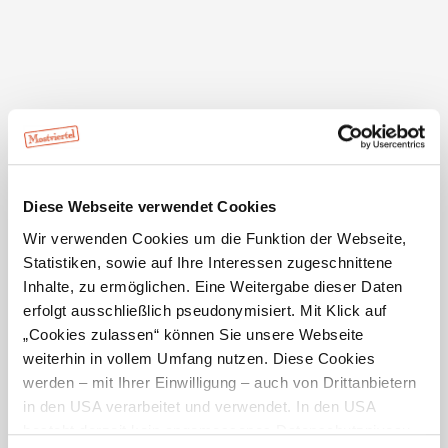
Aktivitäten vor Ort
Ausflugsziele
Unterkünfte
Gastronomie
Diese Webseite verwendet Cookies
Touren
Produzenten
Infrastruktur
Wir verwenden Cookies um die Funktion der Webseite,
Statistiken, sowie auf Ihre Interessen zugeschnittene
Suche erweitern:
im Umkreis von 0 km
Inhalte, zu ermöglichen. Eine Weitergabe dieser Daten
erfolgt ausschließlich pseudonymisiert. Mit Klick auf
Ergebnisse auf Karte zeigen
„Cookies zulassen“ können Sie unsere Webseite
weiterhin in vollem Umfang nutzen. Diese Cookies
werden – mit Ihrer Einwilligung – auch von Drittanbietern
in den USA verarbeitet und verwendet. In den USA
besteht derzeit kein angemessenes Datenschutzniveau,