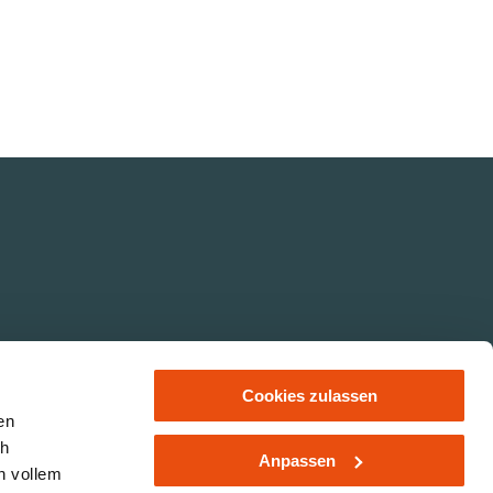
Cookies zulassen
en
ch
Anpassen
n vollem
hutz
LE/LEADER 14-20
Impressum
Haftungsausschluss