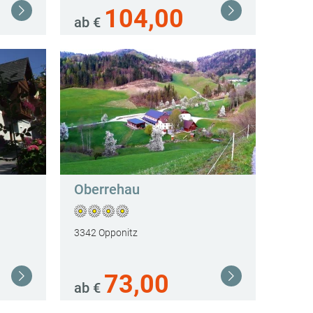
Weiterlesen
104,00
Weiterlesen
ab €
Oberrehau
3342 Opponitz
Weiterlesen
73,00
Weiterlesen
ab €