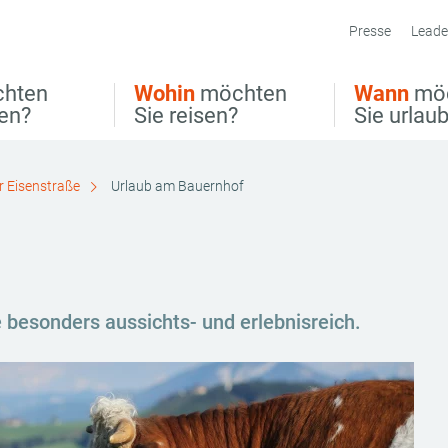
Presse
Leade
hten
Wohin
möchten
Wann
mö
ben?
Sie reisen?
Sie urlau
r Eisenstraße
Urlaub am Bauernhof
 besonders aussichts- und erlebnisreich.