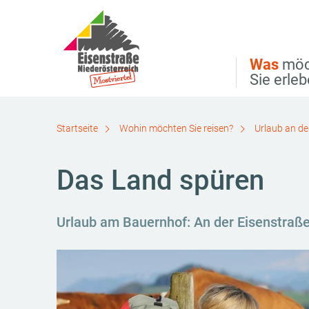
Direkt zur Hauptnavigation
Direkt zur Volltextsuche
Direkt zum Inhalt
Was
möc
Sie erle
Startseite
Wohin möchten Sie reisen?
Urlaub an de
Das Land spüren
Urlaub am Bauernhof: An der Eisenstraße