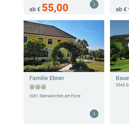
55,00
Weiterlesen
ab €
ab €
Familie Ebner
Baue
3345 Gö
3261 Steinakirchen am Forst
Weiterlesen