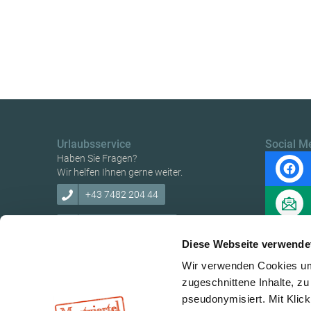
Urlaubsservice
Social M
Haben Sie Fragen?
Wir helfen Ihnen gerne weiter.
+43 7482 204 44
info@mostviertel.at
Diese Webseite verwende
Wir verwenden Cookies um 
zugeschnittene Inhalte, zu
pseudonymisiert. Mit Klic
Copyright © Mostviertel Tourismus GmbH