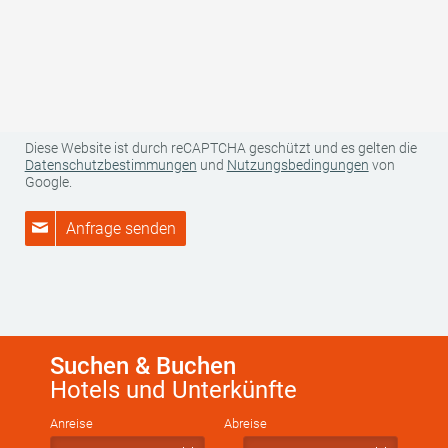
weitergegeben. Weitere Informationen zu Ihren Rechten als
Betroffener sowie zu uns als für die Datenverarbeitung
Verantwortlichen finden Sie in unserer Datenschutzerklärung.
Weitere Informationen zur Datenverarbeitung und Ihren Rechten
als betroffene Person finden Sie
hier
.
Diese Website ist durch reCAPTCHA geschützt und es gelten die
Datenschutzbestimmungen
und
Nutzungsbedingungen
von
Google.
Anfrage senden
Suchen & Buchen
Hotels und Unterkünfte
Anreise
Abreise