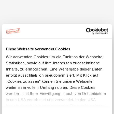
Ihre Daten
Anrede
Diese Webseite verwendet Cookies
Vorname
*
Wir verwenden Cookies um die Funktion der Webseite,
Statistiken, sowie auf Ihre Interessen zugeschnittene
Nachname
*
Inhalte, zu ermöglichen. Eine Weitergabe dieser Daten
erfolgt ausschließlich pseudonymisiert. Mit Klick auf
„Cookies zulassen“ können Sie unsere Webseite
E-Mail
*
weiterhin in vollem Umfang nutzen. Diese Cookies
werden – mit Ihrer Einwilligung – auch von Drittanbietern
Telefon
*
in den USA verarbeitet und verwendet. In den USA
besteht derzeit kein angemessenes Datenschutzniveau,
und es ist nicht ausgeschlossen, dass staatliche
Ihre Nachricht
*