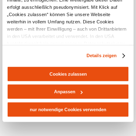
erfolgt ausschließlich pseudonymisiert. Mit Klick auf
Ausstattung
„Cookies zulassen“ können Sie unsere Webseite
Aufenthaltsraum, Babybett, Babyhochstuhl, Grillplatz,
weiterhin in vollem Umfang nutzen. Diese Cookies
WLAN, Indoor-Spielbereich
werden – mit Ihrer Einwilligung – auch von Drittanbietern
Service
in den USA verarbeitet und verwendet. In den USA
Ab Hof Verkauf, Haustiere erlaubt, Waschmaschine,
besteht derzeit kein angemessenes Datenschutzniveau,
Parkplatz, Frühstück möglich
und es ist nicht ausgeschlossen, dass staatliche
Details zeigen
Sicherheitsbehörden entsprechende Anordnungen
mehr anzeigen
gegenüber den Drittanbietern (Google und Meta
Platforms, Inc.) treffen, um Zugriff zu Daten zu Kontroll-
Cookies zulassen
und Überwachungszwecken zu erhalten. Dagegen gibt es
keine wirksamen Rechtsbehelfe und
Anpassen
Rechtsschutzmöglichkeiten. Zudem werden von den
USA keine geeigneten Garantien für den Schutz
personenbezogener Daten gewährt. Wir leiten nur Ihre IP-
nur notwendige Cookies verwenden
Adresse (in gekürzter Form, sodass keine eindeutige
Zuordnung möglich ist) sowie technische Informationen
Standort & Anreise
wie Browser, Internetanbieter, Endgerät und