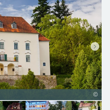
©
©
©
©
©
©
©
©
©
©
©
©
©
©
©
©
©
©
©
©
©
©
©
©
©
©
©
©
©
©
©
©
©
©
©
©
©
©
©