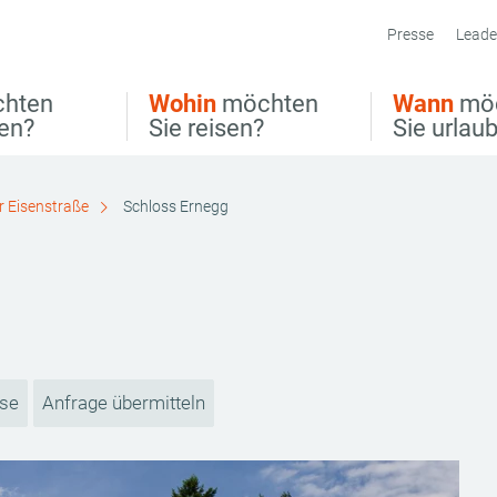
Presse
Leade
hten
Wohin
möchten
Wann
mö
ben?
Sie reisen?
Sie urlau
r Eisenstraße
Schloss Ernegg
ise
Anfrage übermitteln