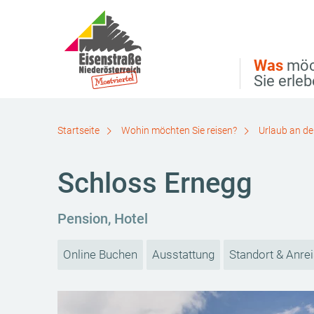
Direkt zur Hauptnavigation
Direkt zur Volltextsuche
Direkt zum Inhalt
Was
möc
Sie erle
Startseite
Wohin möchten Sie reisen?
Urlaub an de
Schloss Ernegg
Pension, Hotel
Online Buchen
Ausstattung
Standort & Anre