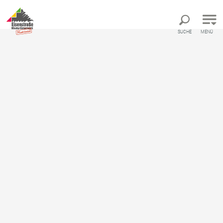
Direkt zur Hauptnavigation
Direkt zur Volltextsuche
Direkt zum Inhalt
SUCHE
MENÜ
Urlaub an der Eisenstraße
Strassbauernhof Familie Lothspieler
Strassbauernhof Familie
Lothspieler
Bauernhof
Online Buchen
Ausstattung
Standort & Anreise
Anfrage übermitteln