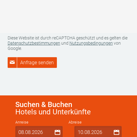
Betroffener sowie zu uns als für die Datenverarbeitung
Verantwortlichen finden Sie in unserer Datenschutzerklärung.
Weitere Informationen zur Datenverarbeitung und Ihren Rechten
als betroffene Person finden Sie
hier
.
Diese Website ist durch reCAPTCHA geschützt und es gelten die
Datenschutzbestimmungen
und
Nutzungsbedingungen
von
Google.
Anfrage senden
Suchen & Buchen
Hotels und Unterkünfte
Anreise
Abreise