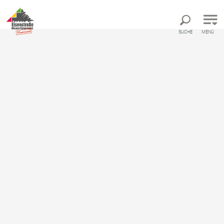
Direkt zur Hauptnavigation
Direkt zur Volltextsuche
Direkt zum Inhalt
SUCHE
MENÜ
Töpperweg - von Schloss zu
Schloss
Themenweg ausgehend von Kulturreferat der
Stadtgemeinde Scheibbs Rathausplatz 1, 3270
Scheibbs 07482/42511-63