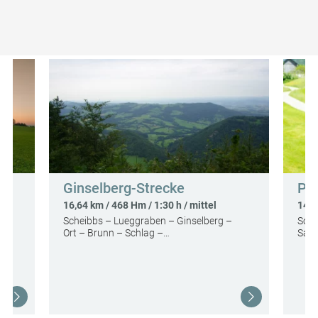
Weitere Touren in der Umgebung des
Startpunkts
Ginselberg-Strecke
Pa
16,64 km / 468 Hm / 1:30 h / mittel
14,4
Scheibbs – Lueggraben – Ginselberg –
Schö
Ort – Brunn – Schlag –…
Saff