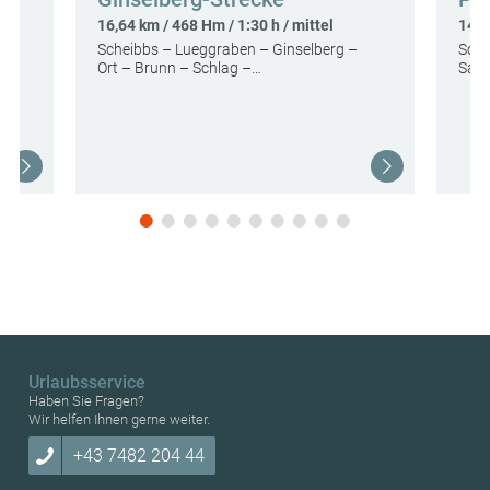
16,64 km / 468 Hm / 1:30 h / mittel
14,4
Scheibbs – Lueggraben – Ginselberg –
Schö
Ort – Brunn – Schlag –…
Saff
Urlaubsservice
Haben Sie Fragen?
Wir helfen Ihnen gerne weiter.
+43 7482 204 44