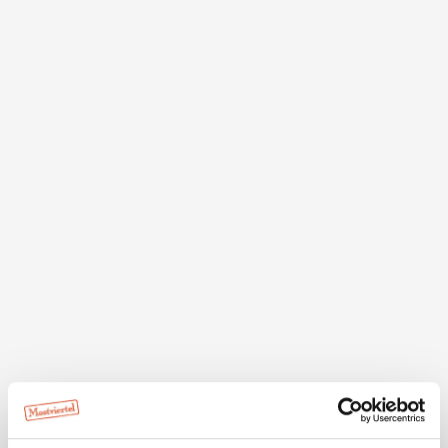
Details für: Von Scheibbs zur
Ginselhöhe
Kurzbeschreibung
Durchaus anspruchsvolle Wanderung von Scheibbs
(Rathausplatz) auf die Ginselhöhe und retour.