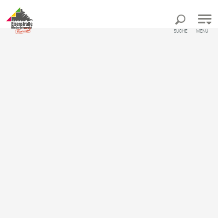
Direkt zur Hauptnavigation
Direkt zur Volltextsuche
Direkt zum Inhalt
SUCHE
MENÜ
Von Scheibbs zur
Ginselhöhe
Wandertour von Rathausplatz Scheibbs bis
Ginselhöhe (905 m)