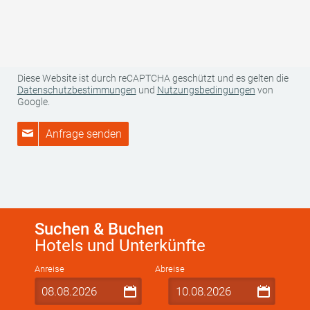
Verantwortlichen finden Sie in unserer Datenschutzerklärung.
Weitere Informationen zur Datenverarbeitung und Ihren Rechten
als betroffene Person finden Sie
hier
.
Diese Website ist durch reCAPTCHA geschützt und es gelten die
Datenschutzbestimmungen
und
Nutzungsbedingungen
von
Google.
Anfrage senden
Suchen & Buchen
Hotels und Unterkünfte
Anreise
Abreise