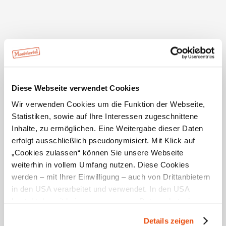
Alle
Solo
100%
100%
Diese Webseite verwendet Cookies
mehr anzeigen
Wir verwenden Cookies um die Funktion der Webseite,
Statistiken, sowie auf Ihre Interessen zugeschnittene
Schöne Aussicht
Inhalte, zu ermöglichen. Eine Weitergabe dieser Daten
Geräumige Zimmer
erfolgt ausschließlich pseudonymisiert. Mit Klick auf
„Cookies zulassen“ können Sie unsere Webseite
Gutes Management
weiterhin in vollem Umfang nutzen. Diese Cookies
werden – mit Ihrer Einwilligung – auch von Drittanbietern
Freundlicher Service
in den USA verarbeitet und verwendet. In den USA
besteht derzeit kein angemessenes Datenschutzniveau,
Ausstattung der Unterkunft
und es ist nicht ausgeschlossen, dass staatliche
Details zeigen
Lage
Sicherheitsbehörden entsprechende Anordnungen