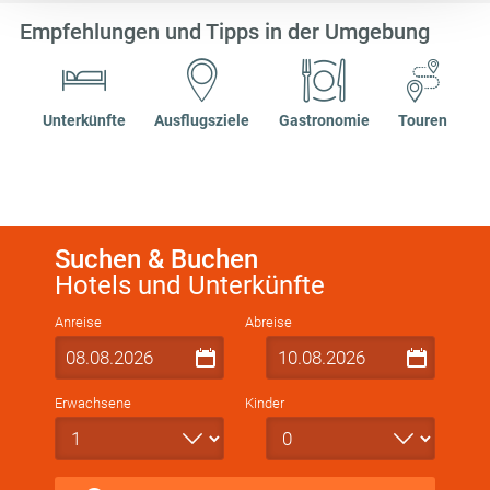
Details betreffend Cookies und einer möglichen späteren
Empfehlungen und Tipps in der Umgebung
Deaktivierung finden Sie in
unserer
Datenschutzerklärung
.
Unterkünfte
Ausflugsziele
Gastronomie
Touren
Suchen & Buchen
Hotels und Unterkünfte
Anreise
Abreise
Erwachsene
Kinder