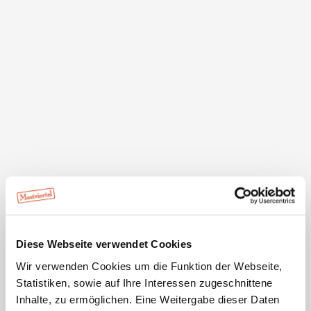
Öffnungszeiten
1.1.2026-31.12.2026
Di
09:00 - 23:00 Uhr
Mi
09:00 - 23:00 Uhr
Do
09:00 - 23:00 Uhr
Fr
09:00 - 23:00 Uhr
Sa
09:00 - 23:00 Uhr
So
09:00 - 15:00 Uhr
Bar Z'wiesl: Di-Sa 16 bis 23 Uhr
Öffnungszeiten Küche:
Durchgehend warme Küche bis 21 Uhr.
Ruhezeiten
Montag Ruhetag
Diese Webseite verwendet Cookies
Wir verwenden Cookies um die Funktion der Webseite,
Statistiken, sowie auf Ihre Interessen zugeschnittene
Inhalte, zu ermöglichen. Eine Weitergabe dieser Daten