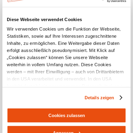
Öffnungszeiten
Diese Webseite verwendet Cookies
Mittwoch bis Samstag 10.00 - 24.00 Uhr, Sonntag
10.00 - 16.00 Uhr
Wir verwenden Cookies um die Funktion der Webseite,
Öffnungszeiten Küche:
Statistiken, sowie auf Ihre Interessen zugeschnittene
Küchenbetrieb: 11.30 - 14.00 Uhr und 18.00 - 21.00 Uhr
Inhalte, zu ermöglichen. Eine Weitergabe dieser Daten
Ruhezeiten
erfolgt ausschließlich pseudonymisiert. Mit Klick auf
„Cookies zulassen“ können Sie unsere Webseite
Montag, Dienstag, Sonntag ab 16.00 Uhr
weiterhin in vollem Umfang nutzen. Diese Cookies
werden – mit Ihrer Einwilligung – auch von Drittanbietern
in den USA verarbeitet und verwendet. In den USA
besteht derzeit kein angemessenes Datenschutzniveau,
und es ist nicht ausgeschlossen, dass staatliche
Details zeigen
Sicherheitsbehörden entsprechende Anordnungen
Ausstattung
gegenüber den Drittanbietern (Google und Meta
Platforms, Inc.) treffen, um Zugriff zu Daten zu Kontroll-
Cookies zulassen
Terrasse/Gastgarten
und Überwachungszwecken zu erhalten. Dagegen gibt es
keine wirksamen Rechtsbehelfe und
Anpassen