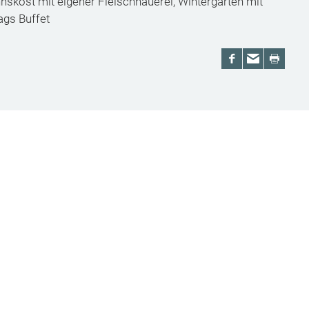
skost mit eigener Fleischhauerei, Wintergarten mit
ags Buffet