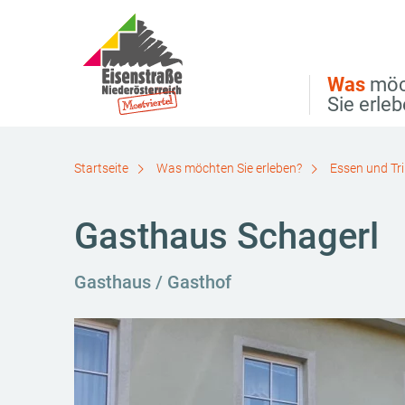
Direkt zur Hauptnavigation
Direkt zur Volltextsuche
Direkt zum Inhalt
Was
möc
Sie erle
Startseite
Was möchten Sie erleben?
Essen und Tr
Gasthaus Schagerl
Gasthaus / Gasthof