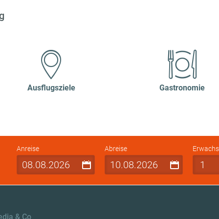
g
Ausflugsziele
Gastronomie
Anreise
Abreise
Erwachs
edia & Co