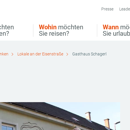
Presse
Leade
hten
Wohin
möchten
Wann
mö
ben?
Sie reisen?
Sie urlau
inken
Lokale an der Eisenstraße
Gasthaus Schagerl