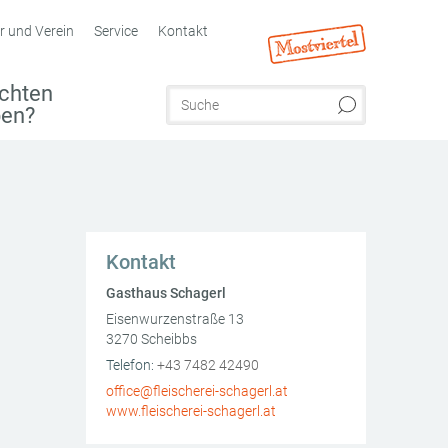
r und Verein
Service
Kontakt
chten
ben?
Kontakt
Gasthaus Schagerl
Eisenwurzenstraße 13
3270
Scheibbs
AT
Telefon:
+43 7482 42490
office@fleischerei-schagerl.at
www.fleischerei-schagerl.at