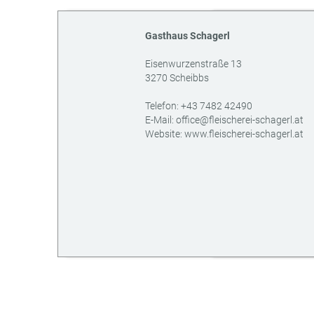
Gasthaus Schagerl
Eisenwurzenstraße 13
3270
Scheibbs
AT
Telefon:
+43 7482 42490
E-Mail:
office@fleischerei-schagerl.at
Website:
www.fleischerei-schagerl.at