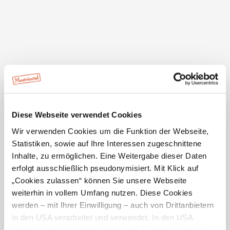
Ruhezeiten
Mitttwoch
Ausstattung
Diese Webseite verwendet Cookies
Hunde erlaubt
Wir verwenden Cookies um die Funktion der Webseite,
Terrasse/Gastgarten
Statistiken, sowie auf Ihre Interessen zugeschnittene
Inhalte, zu ermöglichen. Eine Weitergabe dieser Daten
erfolgt ausschließlich pseudonymisiert. Mit Klick auf
„Cookies zulassen“ können Sie unsere Webseite
weiterhin in vollem Umfang nutzen. Diese Cookies
Standort & Anreise
werden – mit Ihrer Einwilligung – auch von Drittanbietern
in den USA verarbeitet und verwendet. In den USA
Kontakt
besteht derzeit kein angemessenes Datenschutzniveau,