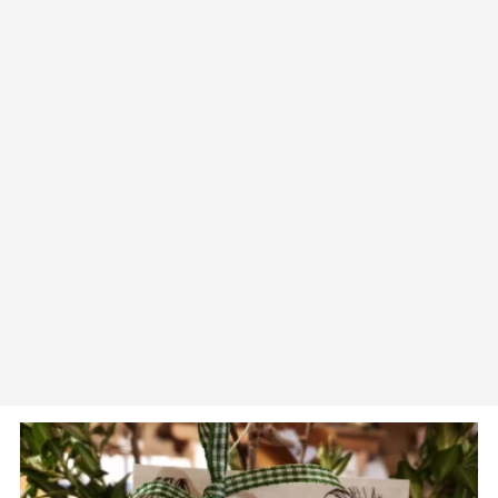
unserer
Datenschutzerklärung
.
Tourismusinfo Hollenstein
Walcherbauer 2
3343 Hollenstein an der Ybbs