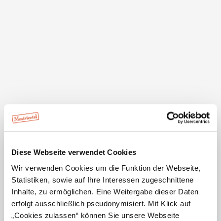
Kontakt
Gemeinde Hollenstein an der Ybbs
Walcherbauer 2
3343
AT
Hollenstein an der Ybbs
Telefon:
+43 7445 21812
gemeinde@hollenstein.at
www.hollenstein-ybbs.gv.at
Öffnungszeiten Tourismusinformation
Mo
08:00 - 12:00 Uhr
Di
08:00 - 12:00 Uhr
Mi
08:00 - 12:00 Uhr
Do
08:00 - 12:00 Uhr
Diese Webseite verwendet Cookies
Fr
08:00 - 12:00 Uhr
Wir verwenden Cookies um die Funktion der Webseite,
Sa
geschlossen
Statistiken, sowie auf Ihre Interessen zugeschnittene
So
geschlossen
Inhalte, zu ermöglichen. Eine Weitergabe dieser Daten
erfolgt ausschließlich pseudonymisiert. Mit Klick auf
Sprechstunden Bürgermeisterin: Mi 9-11 Uhr
„Cookies zulassen“ können Sie unsere Webseite