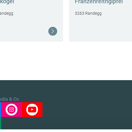
kogel
Franzenreithgipfel
andegg
3263 Randegg
Weiterlesen
edia & Co