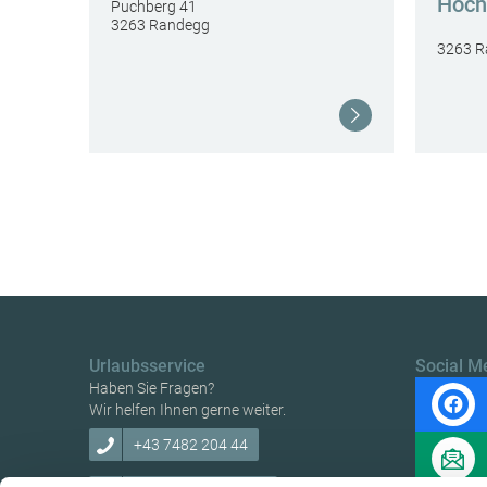
Hoch
Puchberg 41
3263 Randegg
3263 R
Weiterlesen
Urlaubsservice
Social M
Haben Sie Fragen?
Wir helfen Ihnen gerne weiter.
+43 7482 204 44