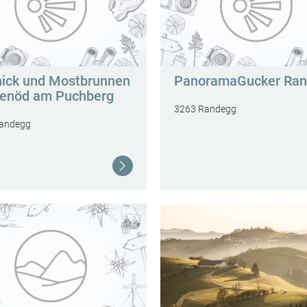
nick und Mostbrunnen
PanoramaGucker Ra
enöd am Puchberg
3263 Randegg
andegg
Weiterlesen