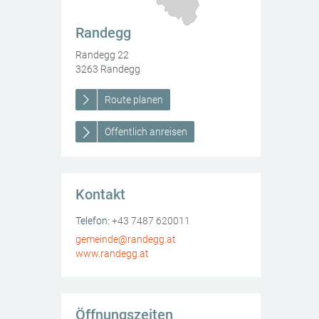
Randegg
Randegg 22
3263
Randegg
Route planen
Öffentlich anreisen
Kontakt
Randegg
Randegg 22
3263
AT
Randegg
Telefon:
+43 7487 620011
ierhof-Bankerl
gemeinde@randegg.at
www.randegg.at
Öffnungszeiten