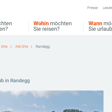
Presse
Leade
hten
Wohin
möchten
Wann
mö
ben?
Sie reisen?
Sie urlau
 Orte
Alle Orte
Randegg
aub in Randegg